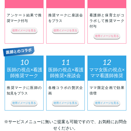
アンケート結果で推
推奨マークに座談会
看護師と保育士がコ
奨マーク付与
をプラス
ラボして推奨マーク
付与
使用イメージを見る
使用イメージを見る
使用イメージを見る
10
11
12
医師の視点×看護
医師の視点×看護
ママ女医の視点×
師推奨マーク
師推奨×座談会
ママ看護師推奨
推奨マークに医師の
各種コラボの贅沢企
ママ限定企画で効果
知見をプラス
画
倍増
使用イメージを見る
使用イメージを見る
使用イメージを見る
※サービスメニューに無いご提案も可能ですので、お気軽にお問合
せください。