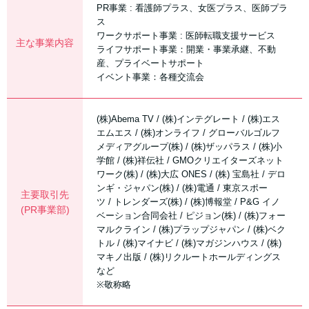
PR事業 : 看護師プラス、女医プラス、医師プラ
ス
ワークサポート事業 : 医師転職支援サービス
主な事業内容
ライフサポート事業：開業・事業承継、不動
産、プライベートサポート
イベント事業：各種交流会
(株)Abema TV / (株)インテグレート / (株)エス
エムエス / (株)オンライフ / グローバルゴルフ
メディアグループ(株) / (株)ザッパラス / (株)小
学館 / (株)祥伝社 / GMOクリエイターズネット
ワーク(株) / (株)大広 ONES / (株) 宝島社 / デロ
ンギ・ジャパン(株) / (株)電通 / 東京スポー
主要取引先
ツ / トレンダーズ(株) / (株)博報堂 / P&G イノ
(PR事業部)
ベーション合同会社 / ピジョン(株) / (株)フォー
マルクライン / (株)プラップジャパン / (株)ベク
トル / (株)マイナビ / (株)マガジンハウス / (株)
マキノ出版 / (株)リクルートホールディングス
など
※敬称略