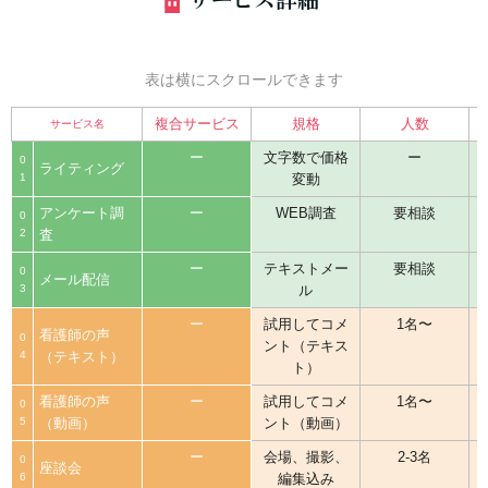
表は横にスクロールできます
複合サービス
規格
人数
サービス名
ー
文字数で価格
ー
0
ライティング
1
変動
アンケート調
ー
WEB調査
要相談
0
2
査
ー
テキストメー
要相談
0
メール配信
3
ル
ー
試用してコメ
1名〜
看護師の声
0
ント（テキス
4
（テキスト）
ト）
看護師の声
ー
試用してコメ
1名〜
0
5
（動画）
ント（動画）
ー
会場、撮影、
2-3名
0
座談会
6
編集込み