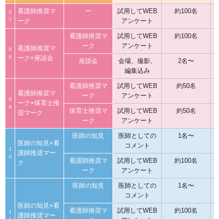
看護師推奨マ
ー
試用してWEB
約100名
0
7
ーク
アンケート
看護師推奨マ
試用してWEB
約100名
ーク
アンケート
看護師推奨マ
0
8
ーク×座談会
座談会
会場、撮影、
2名〜
編集込み
看護師推奨マ
試用してWEB
約50名
看護師推奨マ
ーク
アンケート
0
ーク×保育士推
9
保育士推奨マ
試用してWEB
約50名
奨マーク
ーク
アンケート
医師の知見
医師としての
1名〜
医師の知見×看
コメント
1
護師推奨マー
0
看護師推奨マ
試用してWEB
約100名
ク
ーク
アンケート
医師の知見
医師としての
1名〜
コメント
医師の知見×看
看護師推奨マ
試用してWEB
約100名
1
護師推奨マー