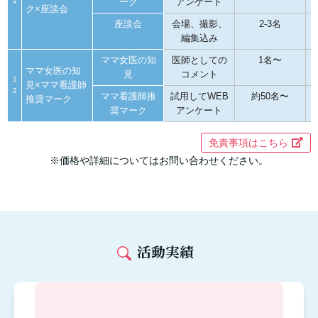
1
ーク
アンケート
ク×座談会
座談会
会場、撮影、
2-3名
編集込み
ママ女医の知
医師としての
1名〜
ママ女医の知
見
コメント
1
見×ママ看護師
2
ママ看護師推
試用してWEB
約50名〜
推奨マーク
奨マーク
アンケート
免責事項はこちら
※価格や詳細についてはお問い合わせください。
活動実績